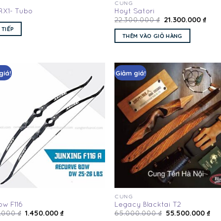
CUNG
RX1- Tubo
Hoyt Satori
21.300.000
₫
22.300.000
₫
 TIẾP
THÊM VÀO GIỎ HÀNG
giá!
Giảm giá!
Add
to
wishlist
wis
CUNG
ow F116
Legacy Blacktai T2
1.450.000
₫
55.500.000
₫
0.000
₫
65.000.000
₫