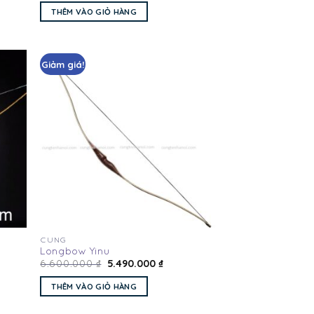
THÊM VÀO GIỎ HÀNG
Giảm giá!
Add
Add
to
to
hlist
wishlist
CUNG
Longbow Yinu
5.490.000
₫
6.600.000
₫
THÊM VÀO GIỎ HÀNG