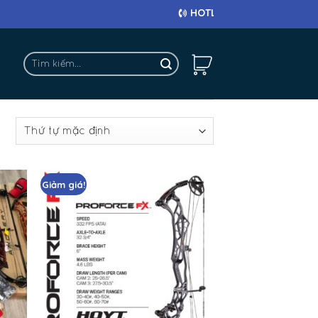
HOTLINE: 0911 682 663
Tìm
kiếm:
ả
Giảm giá!
Add
Add
to
to
hlist
wishlist