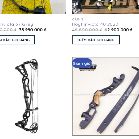
CUNG
Invicta 37 Grey
Hoyt Invicta 40 2020
33.990.000
₫
42.900.000
₫
00.000
₫
46.690.000
₫
M VÀO GIỎ HÀNG
THÊM VÀO GIỎ HÀNG
Giảm giá!
Add
to
wishlist
wis