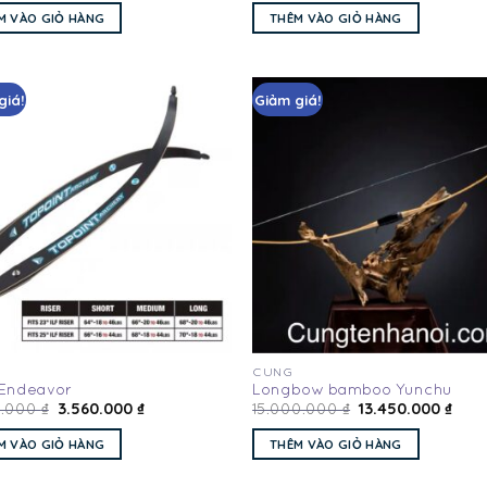
M VÀO GIỎ HÀNG
THÊM VÀO GIỎ HÀNG
giá!
Giảm giá!
Add
to
wishlist
wis
CUNG
Endeavor
Longbow bamboo Yunchu
3.560.000
₫
13.450.000
₫
0.000
₫
15.000.000
₫
M VÀO GIỎ HÀNG
THÊM VÀO GIỎ HÀNG