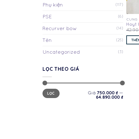
Phụ kiện
(117)
PSE
(6)
CUNG
Hoyt 
Recurver bow
(14)
42.9
Tên
THÊ
(25)
Uncategorized
(3)
LỌC THEO GIÁ
Giá
Giá
750.000 ₫
Giá
—
LỌC
thấp
cao
64.890.000 ₫
nhất
nhất