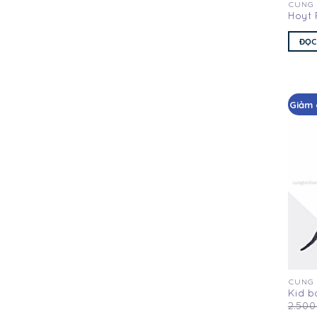
CUNG
Hoyt 
ĐỌC
Giảm 
CUNG
Kid b
2.50