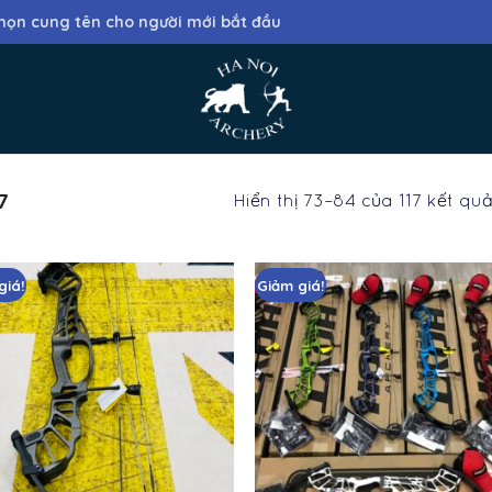
họn cung tên cho người mới bắt đầu
7
Hiển thị 73–84 của 117 kết qu
giá!
Giảm giá!
Add
to
wishlist
wis