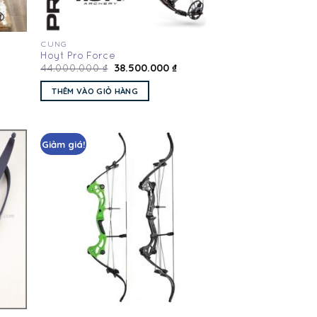
CUNG
Hoyt Pro Force
38.500.000
₫
44.000.000
₫
THÊM VÀO GIỎ HÀNG
Giảm giá!
Add
Add
to
to
hlist
wishlist