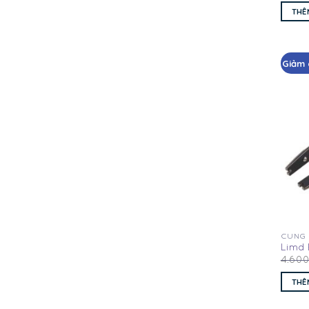
THÊ
Giảm 
CUNG
Limd 
4.60
THÊ