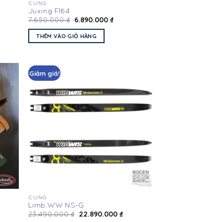
CUNG
Juxing F164
6.890.000
₫
7.650.000
₫
THÊM VÀO GIỎ HÀNG
Giảm giá!
Add
Add
to
to
hlist
wishlist
CUNG
Limb WW NS-G
22.890.000
₫
23.490.000
₫