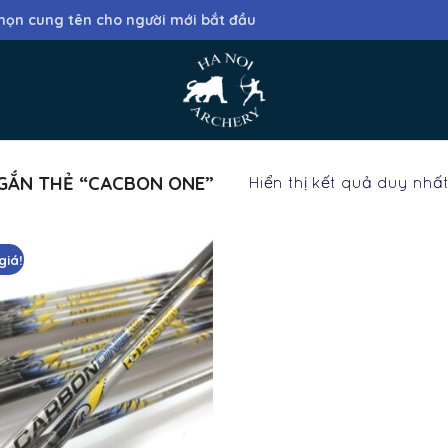
họn cung tên cho người mới bắt đầu
GẮN THẺ “CACBON ONE”
Hiển thị kết quả duy nhấ
giá!
Add
to
wishlist