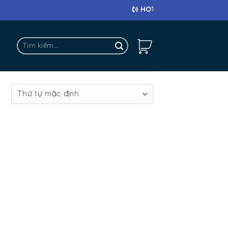
HOTLINE: 0911 682 663
Tìm
kiếm:
t