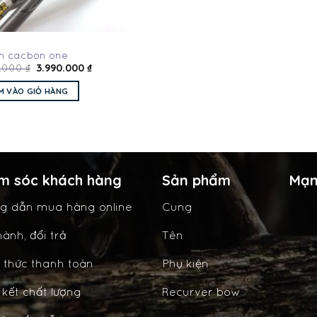
n cacbon one
3.990.000
₫
0.000
₫
M VÀO GIỎ HÀNG
m sóc khách hàng
Sản phẩm
Mạn
g dẫn mua hàng online
Cung
ành, đổi trả
Tên
 thức thanh toán
Phụ kiện
kết chất lượng
Recurver bow