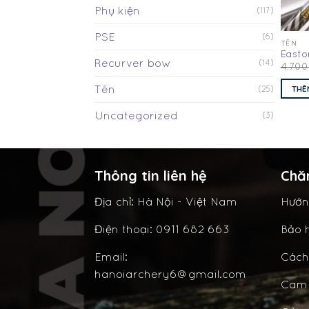
Phụ kiện
(117)
PSE
(6)
TÊN
Easto
Recurver bow
(14)
4.70
Tên
THÊ
(25)
Uncategorized
(3)
Thông tin liên hệ
Chă
Địa chỉ: Hà Nội - Việt Nam
Hướn
Điện thoại: 0911 682 663
Bảo h
Email:
Cách
hanoiarchery6@gmail.com
Cam 