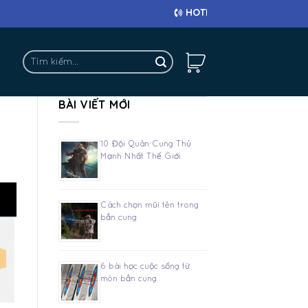
HOTLINE: 0911 682 663
Tìm
kiếm:
BÀI VIẾT MỚI
10 Đội Quân Cung Thủ
Mạnh Nhất Thế Giới
Cách chọn mũi tên trong
bắn cung
6 bài học cuộc sống từ
môn bắn cung