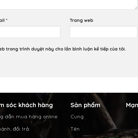
ail
*
Trang web
eb trong trình duyệt này cho lần bình luận kế tiếp của tôi.
m sóc khách hàng
Sản phẩm
Mạn
g dẫn mua hàng online
Cung
ành, đổi trả
Tên