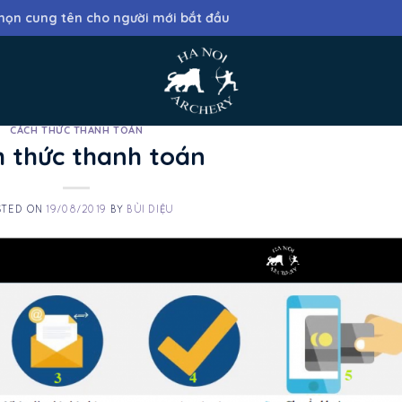
họn cung tên cho người mới bắt đầu
CÁCH THỨC THANH TOÁN
 thức thanh toán
STED ON
19/08/2019
BY
BÙI DIỆU