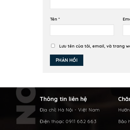
Tên
*
Em
Lưu tên của tôi, email, và trang w
Thông tin liên hệ
Chă
Địa chỉ: Hà Nội - Việt Nam
Hướn
Điện thoại: 0911 682 663
Bảo h