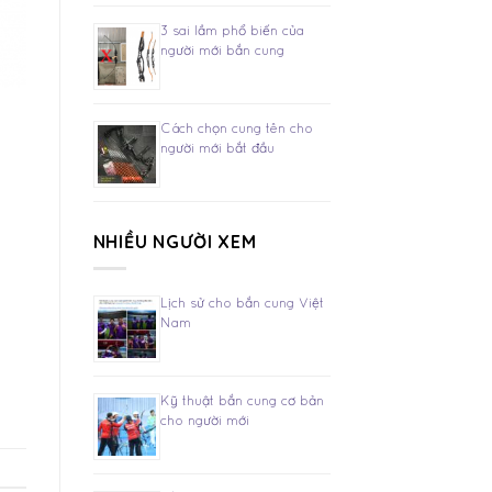
3 sai lầm phổ biến của
người mới bắn cung
Cách chọn cung tên cho
người mới bắt đầu
NHIỀU NGƯỜI XEM
Lịch sử cho bắn cung Việt
Nam
Kỹ thuật bắn cung cơ bản
cho người mới