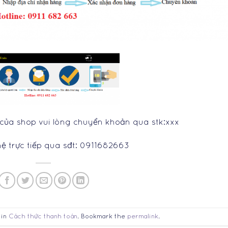
ủa shop vui lòng chuyển khoản qua stk:xxx
hệ trực tiếp qua sđt: 0911682663
 in
Cách thức thanh toán
. Bookmark the
permalink
.