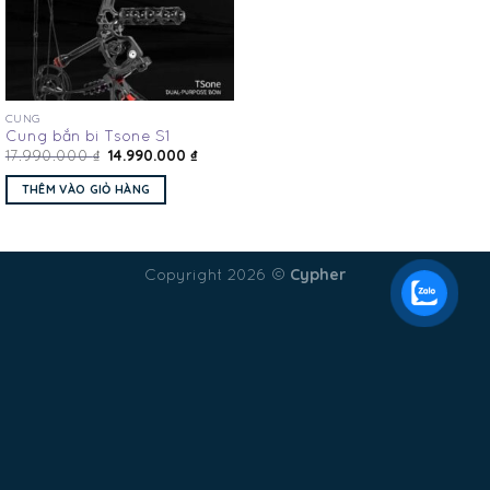
CUNG
Cung bắn bi Tsone S1
14.990.000
₫
17.990.000
₫
THÊM VÀO GIỎ HÀNG
Cypher
Copyright 2026 ©