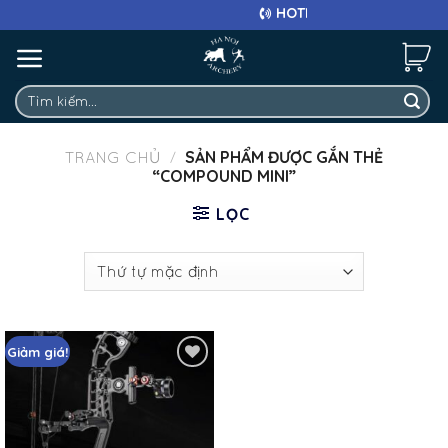
Skip
HOTLINE: 0911 682 663
to
content
Tìm
kiếm:
SẢN PHẨM ĐƯỢC GẮN THẺ
TRANG CHỦ
/
“COMPOUND MINI”
LỌC
Giảm giá!
Add
to
wishlist