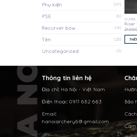
Phụ kiện
(117)
PSE
(6)
CUNG
Riser
Recurver bow
(14)
21.00
Nội
Tên
THÊ
(25)
Uncategorized
(3)
Thông tin liên hệ
Chă
Địa chỉ: Hà Nội - Việt Nam
Hướn
Điện thoại: 0911 682 663
Bảo h
Email:
Cách
hanoiarchery6@gmail.com
Cam 