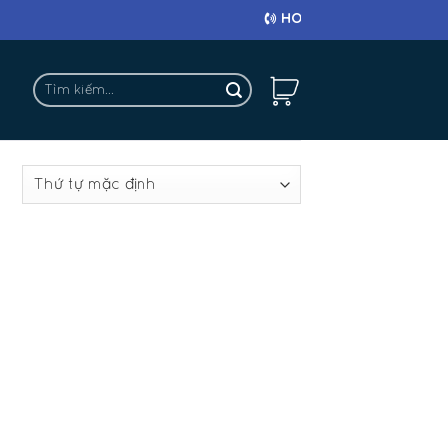
HOTLINE: 0911 682 663
Tìm
kiếm:
t