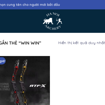
họn cung tên cho người mới bắt đầu
GẮN THẺ “WIN WIN”
Hiển thị kết quả duy nhấ
giá!
Add
to
wishlist