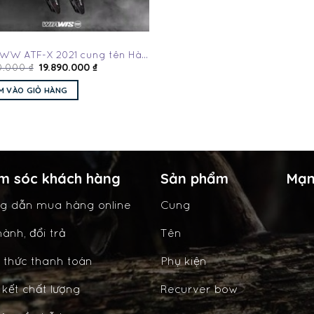
 WW ATF-X 2021 cung tên Hà
19.890.000
₫
0.000
₫
M VÀO GIỎ HÀNG
m sóc khách hàng
Sản phẩm
Mạn
g dẫn mua hàng online
Cung
ành, đổi trả
Tên
 thức thanh toán
Phụ kiện
kết chất lượng
Recurver bow