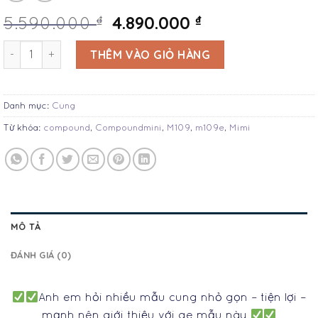
4.890.000
₫
₫
5.590.000
Conpound mini M109E bắn cả tên và bi sắt số lượng
THÊM VÀO GIỎ HÀNG
Danh mục:
Cung
Từ khóa:
compound
,
Compoundmini
,
M109
,
m109e
,
Mimi
MÔ TẢ
ĐÁNH GIÁ (0)
Anh em hỏi nhiều mẫu cung nhỏ gọn – tiện lợi –
mạnh nên giới thiệu với ae mẫu này