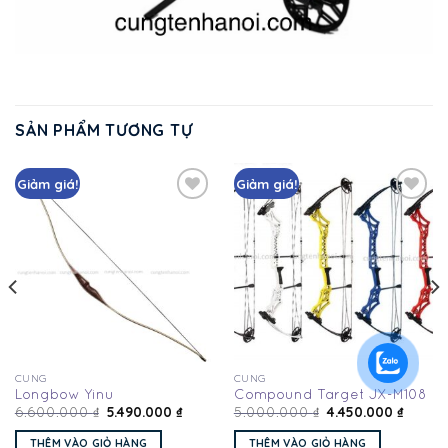
SẢN PHẨM TƯƠNG TỰ
Giảm giá!
Giảm giá!
Add
Add
to
to
wishlist
wishlist
CUNG
CUNG
Longbow Yinu
Compound Target JX-M108
5.490.000
₫
4.450.000
₫
6.600.000
₫
5.000.000
₫
THÊM VÀO GIỎ HÀNG
THÊM VÀO GIỎ HÀNG