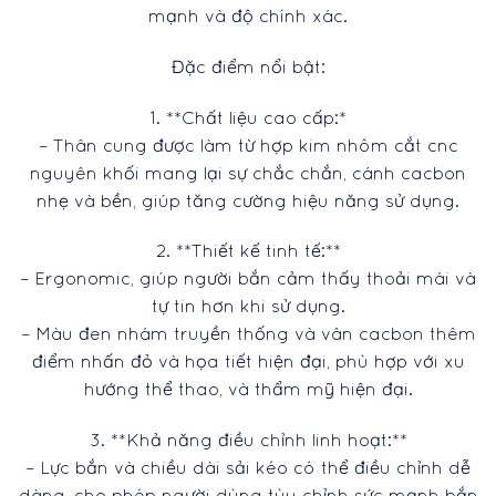
mạnh và độ chính xác.
Đặc điểm nổi bật:
1. **Chất liệu cao cấp:*
– Thân cung được làm từ hợp kim nhôm cắt cnc
nguyên khối mang lại sự chắc chắn, cánh cacbon
nhẹ và bền, giúp tăng cường hiệu năng sử dụng.
2. **Thiết kế tinh tế:**
– Ergonomic, giúp người bắn cảm thấy thoải mái và
tự tin hơn khi sử dụng.
– Màu đen nhám truyền thống và vân cacbon thêm
điểm nhấn đỏ và họa tiết hiện đại, phù hợp với xu
hướng thể thao, và thẩm mỹ hiện đại.
3. **Khả năng điều chỉnh linh hoạt:**
– Lực bắn và chiều dài sải kéo có thể điều chỉnh dễ
dàng, cho phép người dùng tùy chỉnh sức mạnh bắn