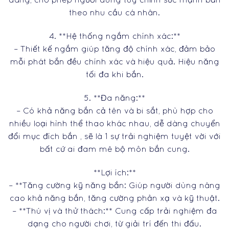
theo nhu cầu cá nhân.
4. **Hệ thống ngắm chính xác:**
– Thiết kế ngắm giúp tăng độ chính xác, đảm bảo
mỗi phát bắn đều chính xác và hiệu quả. Hiệu năng
tối đa khi bắn.
5. **Đa năng:**
– Có khả năng bắn cả tên và bi sắt, phù hợp cho
nhiều loại hình thể thao khác nhau, dễ dàng chuyển
đổi mục đích bắn , sẽ là 1 sự trải nghiệm tuyệt vời với
bất cứ ai đam mê bộ môn bắn cung.
**Lợi ích:**
– **Tăng cường kỹ năng bắn: Giúp người dùng nâng
cao khả năng bắn, tăng cường phản xạ và kỹ thuật.
– **Thú vị và thử thách:** Cung cấp trải nghiệm đa
dạng cho người chơi, từ giải trí đến thi đấu.