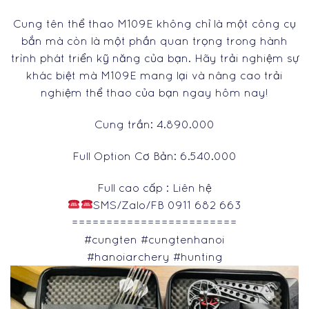
Cung tên thể thao M109E không chỉ là một công cụ
bắn mà còn là một phần quan trọng trong hành
trình phát triển kỹ năng của bạn. Hãy trải nghiệm sự
khác biệt mà M109E mang lại và nâng cao trải
nghiệm thể thao của bạn ngay hôm nay!
Cung trần: 4.890.000
Full Option Cơ Bản: 6.540.000
Full cao cấp : Liên hệ
SMS/Zalo/FB 0911 682 663
========================
#cungten #cungtenhanoi
#hanoiarchery #hunting