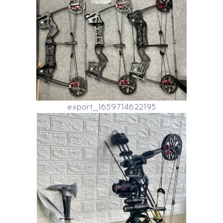
export_1659714622195