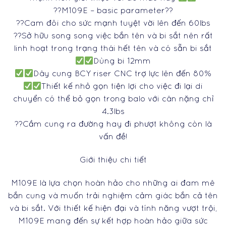
??M109E – basic parameter??
??Cam đôi cho sức mạnh tuyệt vời lên đến 60lbs
??Sở hữu song song việc bắn tên và bi sắt nên rất
linh hoạt trong trạng thái hết tên và có sẵn bi sắt
Dùng bi 12mm
Dây cung BCY riser CNC trợ lực lên đến 80%
Thiết kế nhỏ gọn tiện lợi cho việc đi lại di
chuyển có thể bỏ gọn trong balo với cân nặng chỉ
4.3lbs
??Cầm cung ra đường hay đi phượt không còn là
vấn đề!
Giới thiệu chi tiết
M109E là lựa chọn hoàn hảo cho những ai đam mê
bắn cung và muốn trải nghiệm cảm giác bắn cả tên
và bi sắt. Với thiết kế hiện đại và tính năng vượt trội,
M109E mang đến sự kết hợp hoàn hảo giữa sức