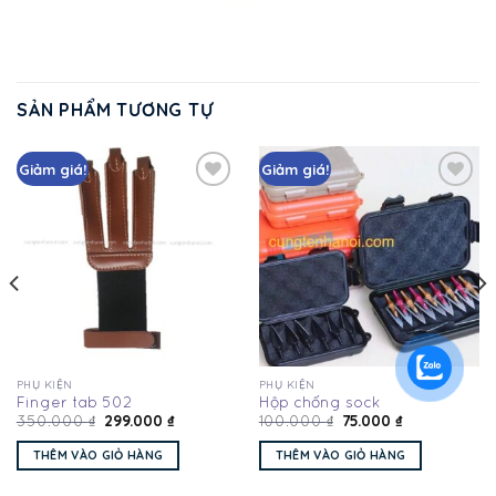
SẢN PHẨM TƯƠNG TỰ
Giảm giá!
Giảm giá!
Add
Add
to
to
wishlist
wishlist
PHỤ KIỆN
PHỤ KIỆN
Finger tab 502
Hộp chống sock
299.000
₫
75.000
₫
350.000
₫
100.000
₫
THÊM VÀO GIỎ HÀNG
THÊM VÀO GIỎ HÀNG