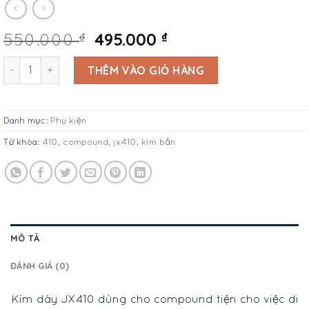
495.000
₫
₫
550.000
Kìm dây JX410 số lượng
THÊM VÀO GIỎ HÀNG
Danh mục:
Phụ kiện
Từ khóa:
410
,
compound
,
jx410
,
kìm bắn
MÔ TẢ
ĐÁNH GIÁ (0)
Kìm dây JX410 dùng cho compound tiện cho việc di