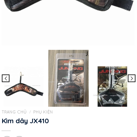
TRANG CHỦ
/
PHỤ KIỆN
Kìm dây JX410