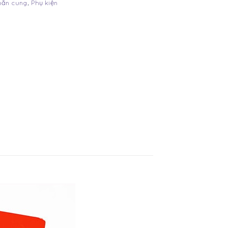
bắn cung
,
Phụ kiện