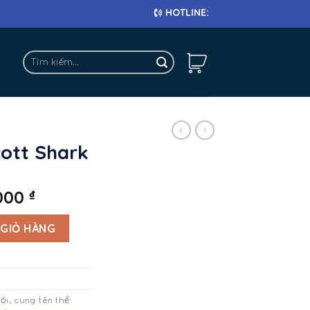
HOTLINE: 0911 682 663
Tìm
kiếm:
ott Shark
.000
₫
lượng
 GIỎ HÀNG
ội
,
cung tên thể