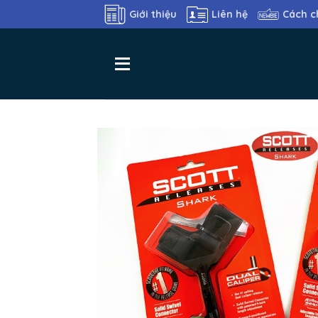
Skip
Giới thiệu
Liên hệ
Cách c
to
content