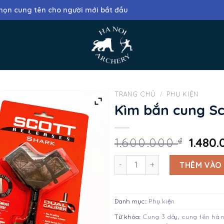
họn cung tên cho người mới bắt đầu
TRANG CHỦ
/
PHỤ KIỆN
Kìm bắn cung Sc
1.480
₫
1.600.000
Kìm bắn cung Scott Shark số 
THÊM VÀO
Danh mục:
Phụ kiện
Từ khóa:
Cung 3 dây
,
cung tên hà n