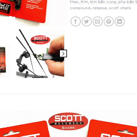
thao
,
Kìm
,
kìm bắn cung
,
phụ kiện 
compound
,
release
,
scott shark