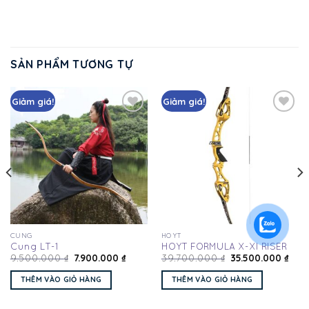
SẢN PHẨM TƯƠNG TỰ
Giảm giá!
Giảm giá!
Add
Add
to
to
wishlist
wishlist
CUNG
HOYT
Cung LT-1
HOYT FORMULA X-XI RISER
7.900.000
₫
35.500.000
₫
9.500.000
₫
39.700.000
₫
THÊM VÀO GIỎ HÀNG
THÊM VÀO GIỎ HÀNG