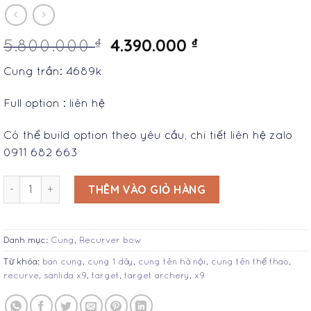
4.390.000
₫
₫
5.800.000
Cung trần: 4689k
Full option : liên hệ
Có thể build option theo yêu cầu, chi tiết liên hệ zalo
0911 682 663
Cung tên thể thao Sanlida X9 Recurve target số lượng
THÊM VÀO GIỎ HÀNG
Danh mục:
Cung
,
Recurver bow
Từ khóa:
ban cung
,
cung 1 dây
,
cung tên hà nội
,
cung tên thể thao
,
recurve
,
sanlida x9
,
target
,
target archery
,
x9