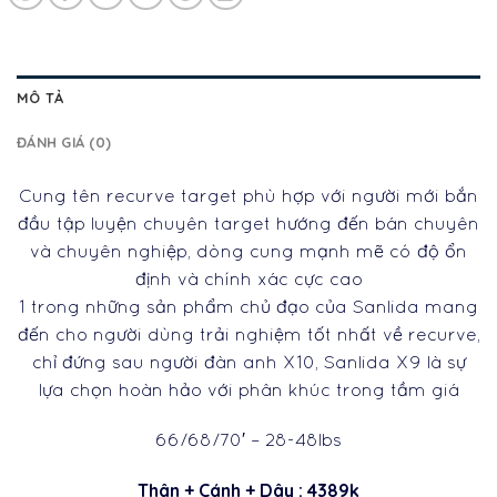
MÔ TẢ
ĐÁNH GIÁ (0)
Cung tên recurve target phù hợp với người mới bắn
đầu tập luyện chuyên target hướng đến bán chuyên
và chuyên nghiệp, dòng cung mạnh mẽ có độ ổn
định và chính xác cực cao
1 trong những sản phẩm chủ đạo của Sanlida mang
đến cho người dùng trải nghiệm tốt nhất về recurve,
chỉ đứng sau người đàn anh X10, Sanlida X9 là sự
lựa chọn hoàn hảo với phân khúc trong tầm giá
66/68/70′ – 28-48lbs
Thân + Cánh + Dây : 4389k