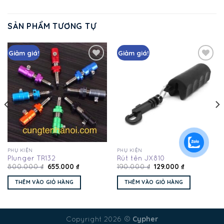
SẢN PHẨM TƯƠNG TỰ
Giảm giá!
Giảm giá!
Add
Add
to
to
wishlist
wishlist
PHỤ KIỆN
PHỤ KIỆN
Plunger TR132
Rút tên JX810
655.000
₫
129.000
₫
800.000
₫
190.000
₫
THÊM VÀO GIỎ HÀNG
THÊM VÀO GIỎ HÀNG
Cypher
Copyright 2026 ©