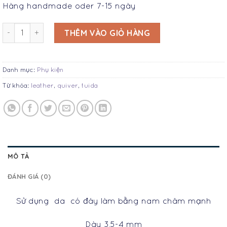
Hàng handmade oder 7-15 ngày
Túi đeo tên handmade - HT18 số lượng
THÊM VÀO GIỎ HÀNG
Danh mục:
Phụ kiện
Từ khóa:
leather
,
quiver
,
tuida
MÔ TẢ
ĐÁNH GIÁ (0)
Sử dụng da có đáy làm bằng nam châm mạnh
Dày 3,5-4 mm