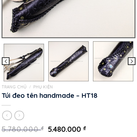
TRANG CHỦ
/
PHỤ KIỆN
Túi đeo tên handmade – HT18
5.480.000
₫
₫
5.780.000