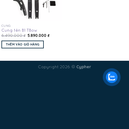
CUNG
Cung tên B1 TBow
5.890.000
₫
6.490.000
₫
THÊM VÀO GIỎ HÀNG
Cypher
Copyright 2026 ©