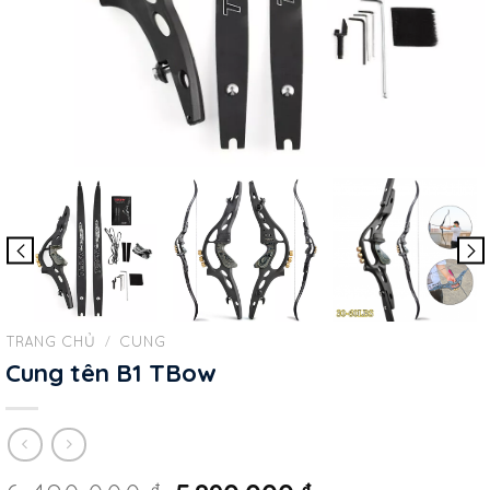
TRANG CHỦ
/
CUNG
Cung tên B1 TBow
₫
₫