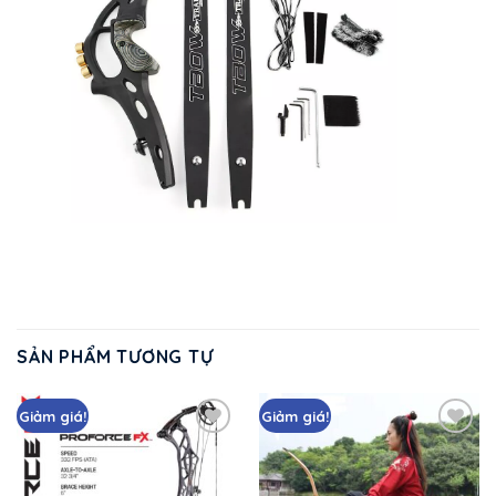
SẢN PHẨM TƯƠNG TỰ
Giảm giá!
Giảm giá!
Add
Add
to
to
wishlist
wishlist