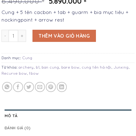
5.890.000
6.490.000
Cung + 5 tên cacbon + tab + guarm + bia mục tiêu +
nockingpoint + arrow rest
Cung tên B1 TBow số lượng
THÊM VÀO GIỎ HÀNG
Danh mục:
Cung
Từ khóa:
archery
,
b1
,
ban cung
,
bare bow
,
cung tên hà nội
,
Junxing
,
Recurve bow
,
tbow
MÔ TẢ
ĐÁNH GIÁ (0)