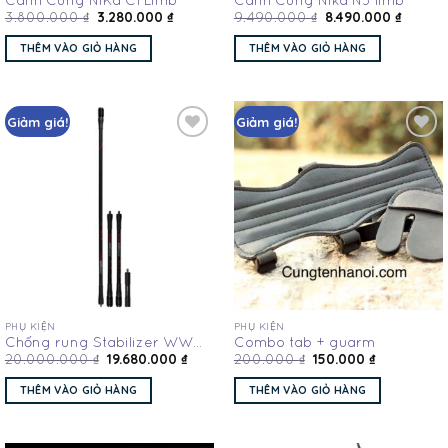
3.280.000
₫
8.490.000
₫
3.800.000
₫
9.490.000
₫
THÊM VÀO GIỎ HÀNG
THÊM VÀO GIỎ HÀNG
Giảm giá!
Giảm giá!
Add
Add
to
to
wishlist
wishlist
PHỤ KIỆN
PHỤ KIỆN
Chống rung Stabilizer WW
Combo tab + guarm
19.680.000
₫
150.000
₫
ACS-EL
20.000.000
₫
200.000
₫
THÊM VÀO GIỎ HÀNG
THÊM VÀO GIỎ HÀNG