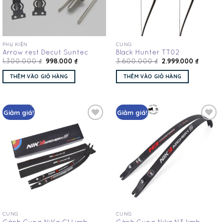
PHỤ KIỆN
CUNG
Arrow rest Decut Suntec
Black Hunter TT02
998.000
₫
2.999.000
₫
1.300.000
₫
3.600.000
₫
THÊM VÀO GIỎ HÀNG
THÊM VÀO GIỎ HÀNG
Giảm giá!
Giảm giá!
Add
Add
to
to
wishlist
wishlist
CUNG
CUNG
Cánh Cung NiKa C1 Limb
Cánh Cung Nika N3 limb