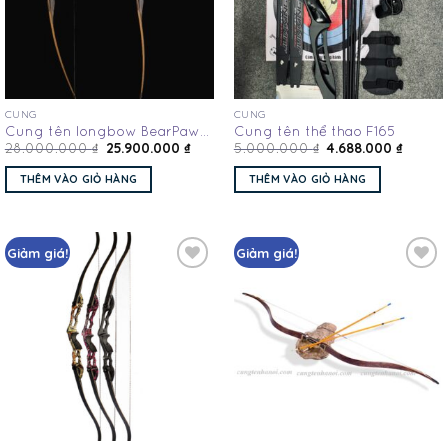
CUNG
CUNG
Cung tên longbow BearPaw
Cung tên thể thao F165
25.900.000
₫
4.688.000
₫
Bodnik 30085
28.000.000
₫
5.000.000
₫
THÊM VÀO GIỎ HÀNG
THÊM VÀO GIỎ HÀNG
Giảm giá!
Giảm giá!
Add
Add
to
to
wishlist
wishlist