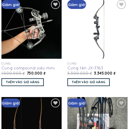
Giảm giá!
Giảm giá!
Add
Add
to
to
wishlist
wishlist
CUNG
CUNG
Cung compound siêu mini
Cung tên JX-F163
750.000
₫
3.345.000
₫
1.000.000
₫
5.500.000
₫
THÊM VÀO GIỎ HÀNG
THÊM VÀO GIỎ HÀNG
Giảm giá!
Giảm giá!
Add
Add
to
to
wishlist
wishlist