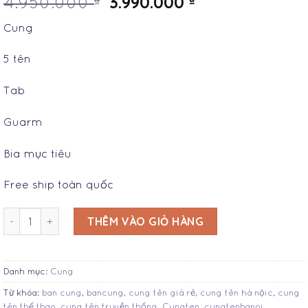
3.990.000
4.950.000
Cung
5 tên
Tab
Guarm
Bia mục tiêu
Free ship toàn quốc
Cung tên truyền thống G-18 số lượng
THÊM VÀO GIỎ HÀNG
Danh mục:
Cung
Từ khóa:
ban cung
,
bancung
,
cung tên giá rẻ
,
cung tên hà nộic
,
cung
tên thể thao
,
cung tên truyền thống
,
Cungten
,
cungtenhanoi
,