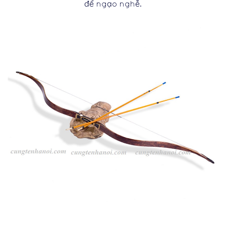
để ngạo nghễ.