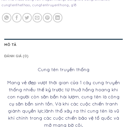
cungtenthethao
,
cungtentruyenthong
,
g18
MÔ TẢ
ĐÁNH GIÁ (0)
Cung tên truyền thống
Mang vẻ đẹp vượt thời gian của 1 cây cung truyền
thống nhiều thế kỷ trước từ thuở hồng hoang khi
con người còn săn bắn hái lượm, cung tên là công
cụ săn bắn sinh tồn, Và khi các cuộc chiến tranh
giành quyền lực,lãnh thổ xảy ra thì cung tên là vũ
khí chính trong các cuộc chiến bảo vệ tổ quốc và
mở mang bờ cõi.