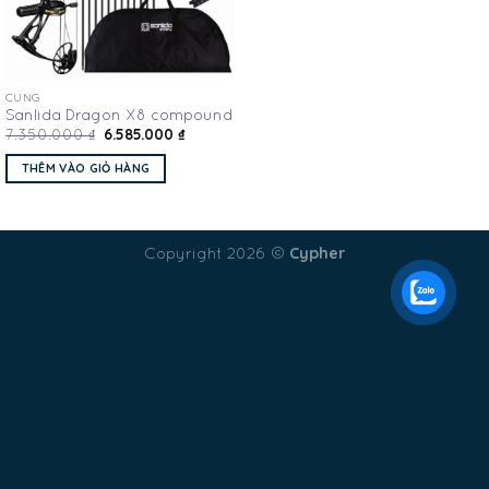
CUNG
Sanlida Dragon X8 compound
6.585.000
₫
7.350.000
₫
THÊM VÀO GIỎ HÀNG
Cypher
Copyright 2026 ©