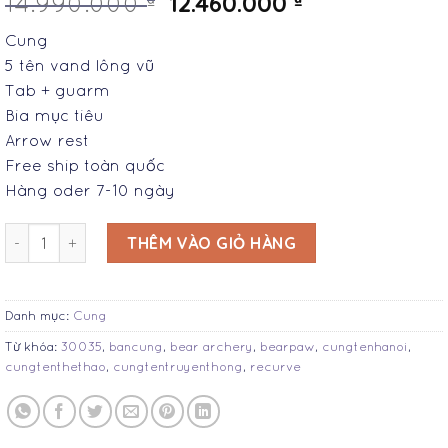
12.460.000
14.990.000
Cung
5 tên vand lông vũ
Tab + guarm
Bia mục tiêu
Arrow rest
Free ship toàn quốc
Hàng oder 7-10 ngày
BearPaw-30035 số lượng
THÊM VÀO GIỎ HÀNG
Danh mục:
Cung
Từ khóa:
30035
,
bancung
,
bear archery
,
bearpaw
,
cungtenhanoi
,
cungtenthethao
,
cungtentruyenthong
,
recurve