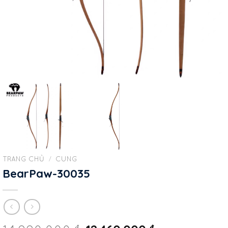
TRANG CHỦ
/
CUNG
BearPaw-30035
₫
₫