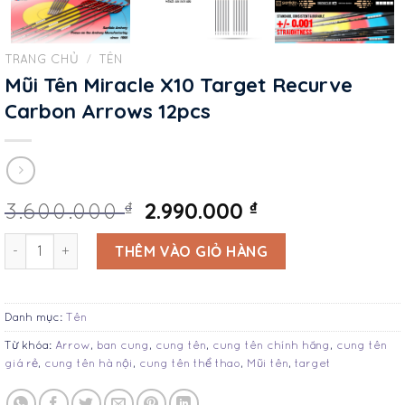
TRANG CHỦ
/
TÊN
Mũi Tên Miracle X10 Target Recurve
Carbon Arrows 12pcs
2.990.000
₫
₫
3.600.000
Mũi Tên Miracle X10 Target Recurve Carbon Arrows 12pcs số l
THÊM VÀO GIỎ HÀNG
Danh mục:
Tên
Từ khóa:
Arrow
,
ban cung
,
cung tên
,
cung tên chính hãng
,
cung tên
giá rẻ
,
cung tên hà nội
,
cung tên thể thao
,
Mũi tên
,
target