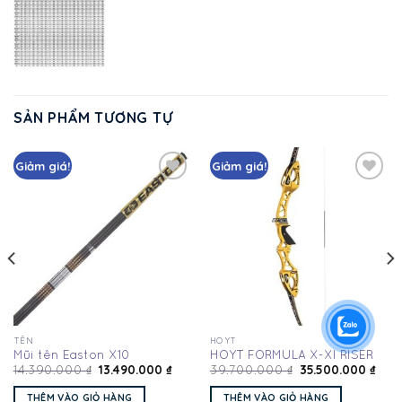
SẢN PHẨM TƯƠNG TỰ
Giảm giá!
Giảm giá!
Add
Add
to
to
wishlist
wishlist
TÊN
HOYT
Mũi tên Easton X10
HOYT FORMULA X-XI RISER
13.490.000
₫
35.500.000
₫
14.390.000
₫
39.700.000
₫
THÊM VÀO GIỎ HÀNG
THÊM VÀO GIỎ HÀNG