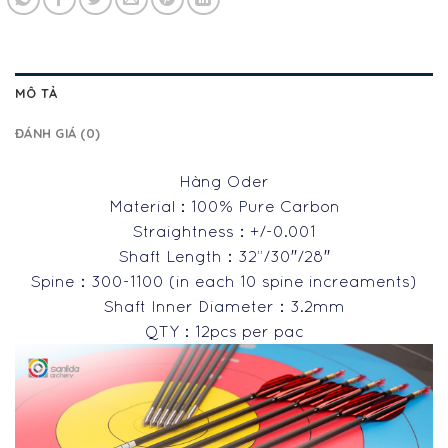
MÔ TẢ
ĐÁNH GIÁ (0)
Hàng Oder
Material：100% Pure Carbon
Straightness：+/-0.001
Shaft Length：32”/30″/28″
Spine：300-1100 (in each 10 spine increaments)
Shaft Inner Diameter：3.2mm
QTY：12pcs per pac