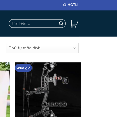
HOTLINE: 0911 682 663
Tìm
kiếm:
ả
Giảm giá!
Add
Add
to
to
hlist
wishlist