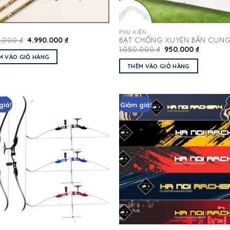
PHỤ KIỆN
4.990.000
₫
0.000
₫
BẠT CHỐNG XUYÊN BẮN CUNG
950.000
₫
1.050.000
₫
AN TOÀN TUYỆT ĐỐI KHI TẬP 
M VÀO GIỎ HÀNG
THÊM VÀO GIỎ HÀNG
giá!
Giảm giá!
Add
to
wishlist
wis