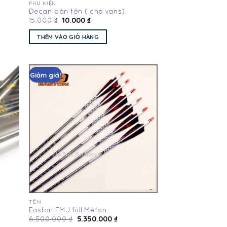
PHỤ KIỆN
Decan dán tên ( cho vans)
10.000
₫
15.000
₫
THÊM VÀO GIỎ HÀNG
Giảm giá!
Add
Add
to
to
hlist
wishlist
TÊN
Easton FMJ full Metan
5.350.000
₫
6.500.000
₫