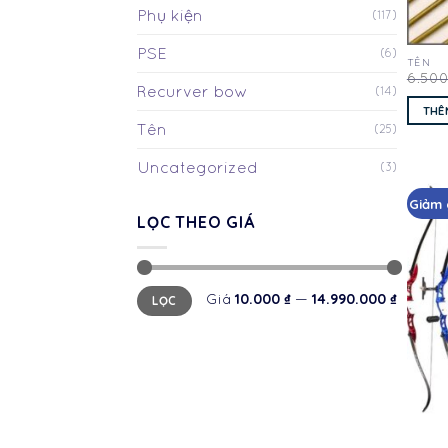
Phụ kiện
(117)
PSE
(6)
TÊN
6.50
Recurver bow
(14)
THÊ
Tên
(25)
Uncategorized
(3)
Giảm 
LỌC THEO GIÁ
Giá
Giá
10.000 ₫
14.990.000 ₫
Giá
—
LỌC
thấp
cao
nhất
nhất