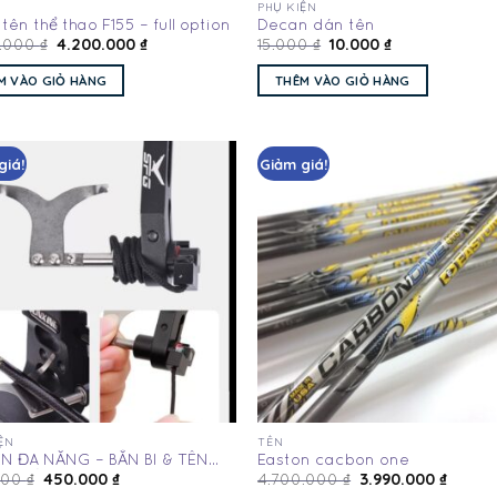
PHỤ KIỆN
tên thể thao F155 – full option
Decan dán tên
4.200.000
₫
10.000
₫
0.000
₫
15.000
₫
M VÀO GIỎ HÀNG
THÊM VÀO GIỎ HÀNG
giá!
Giảm giá!
Add
to
wishlist
wis
ỆN
TÊN
N ĐA NĂNG – BẮN BI & TÊN
Easton cacbon one
450.000
₫
3.990.000
₫
000
₫
4.700.000
₫
G CẦN THÁO