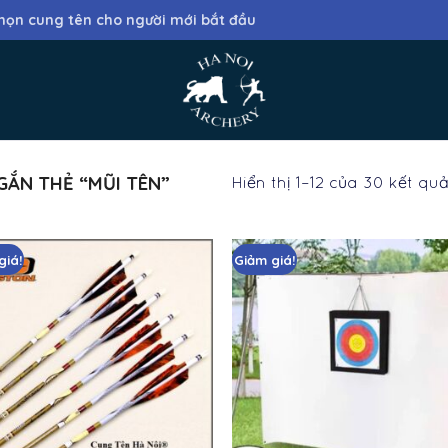
họn cung tên cho người mới bắt đầu
ẮN THẺ “MŨI TÊN”
Hiển thị 1–12 của 30 kết qu
giá!
Giảm giá!
Add
to
wishlist
wis