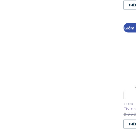
THÊ
Giảm 
CUNG
Fivic
8.99
THÊ