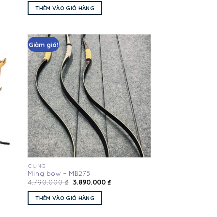
THÊM VÀO GIỎ HÀNG
Giảm giá!
Add
Add
to
to
hlist
wishlist
CUNG
Ming bow – MB275
3.890.000
₫
4.790.000
₫
THÊM VÀO GIỎ HÀNG