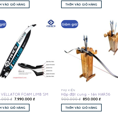
M VÀO GIỎ HÀNG
THÊM VÀO GIỎ HÀNG
giá!
Giảm giá!
Add
to
wishlist
wis
PHỤ KIỆN
s VELLATOR FOAM LIMB SM
Hộp đặt cung – tên HAR36
7.990.000
₫
850.000
₫
0.000
₫
900.000
₫
M VÀO GIỎ HÀNG
THÊM VÀO GIỎ HÀNG