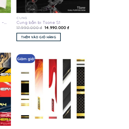
CUNG
 –
Cung bắn bi Tsone S1
14.990.000
₫
17.990.000
₫
LUYỆN
THÊM VÀO GIỎ HÀNG
Giảm giá!
Add
Add
to
to
hlist
wishlist