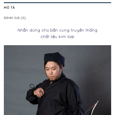
MÔ TẢ
ĐÁNH GIÁ (0)
Nhẫn dùng cho bắn cung truyền thống
chất liệu kim loại