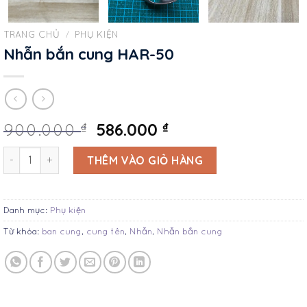
TRANG CHỦ
/
PHỤ KIỆN
Nhẫn bắn cung HAR-50
586.000
₫
₫
900.000
Nhẫn bắn cung HAR-50 số lượng
THÊM VÀO GIỎ HÀNG
Danh mục:
Phụ kiện
Từ khóa:
ban cung
,
cung tên
,
Nhẫn
,
Nhẫn bắn cung