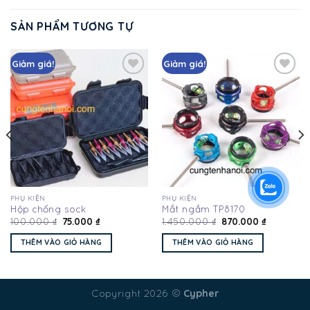
SẢN PHẨM TƯƠNG TỰ
Giảm giá!
Giảm giá!
Add
Add
to
to
wishlist
wishlist
PHỤ KIỆN
PHỤ KIỆN
Hộp chống sock
Mắt ngắm TP8170
75.000
₫
870.000
₫
100.000
₫
1.450.000
₫
THÊM VÀO GIỎ HÀNG
THÊM VÀO GIỎ HÀNG
Cypher
Copyright 2026 ©