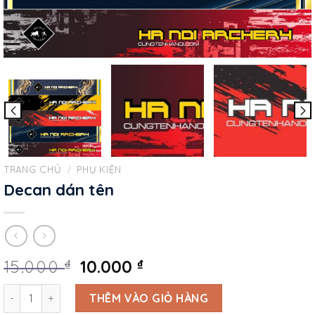
TRANG CHỦ
/
PHỤ KIỆN
Decan dán tên
10.000
₫
₫
15.000
Decan dán tên số lượng
THÊM VÀO GIỎ HÀNG