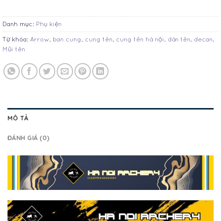
Danh mục:
Phụ kiện
Từ khóa:
Arrow
,
ban cung
,
cung tên
,
cung tên hà nội
,
dán tên
,
decan
,
Mũi tên
MÔ TẢ
ĐÁNH GIÁ (0)