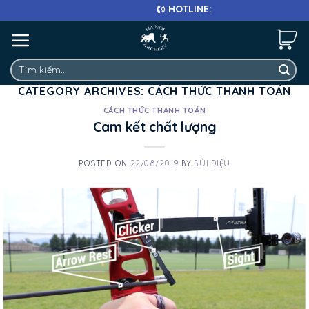
Skip
HOTLINE: 0911 682 663
to
content
Tìm
kiếm:
CATEGORY ARCHIVES:
CÁCH THỨC THANH TOÁN
CÁCH THỨC THANH TOÁN
Cam kết chất lượng
POSTED ON
22/08/2019
BY
BÙI DIỆU