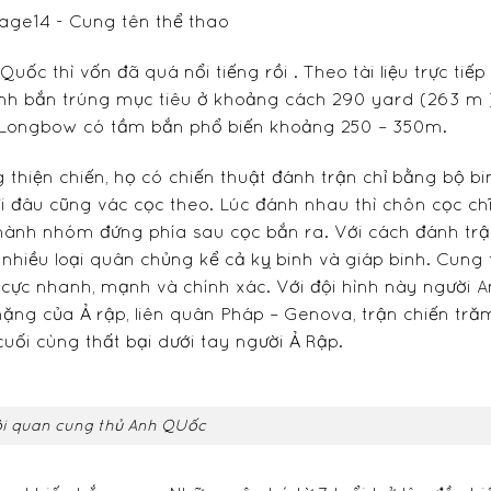
 thì vốn đã quá nổi tiếng rồi . Theo tài liệu trực tiếp 
h bắn trúng mục tiêu ở khoảng cách 290 yard (263 m )
 Longbow có tầm bắn phổ biến khoảng 250 – 350m.
 thiện chiến, họ có chiến thuật đánh trận chỉ bằng bộ bi
i đâu cũng vác cọc theo. Lúc đánh nhau thì chôn cọc ch
thành nhóm đứng phía sau cọc bắn ra. Với cách đánh tr
 nhiều loại quân chủng kể cả kỵ binh và giáp binh. Cung 
 cực nhanh, mạnh và chính xác. Với đội hình này người 
ặng của Ả rập, liên quân Pháp – Genova, trận chiến tră
uối cùng thất bại dưới tay người Ả Rập.
i quan cung thủ Anh QUốc