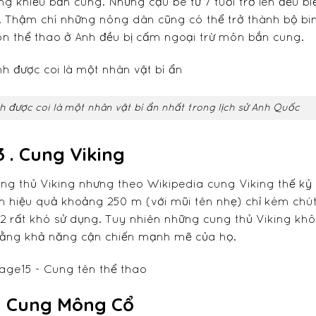
 khiếu bắn cung. Những cậu bé từ 7 tuổi trở lên đều bi
. Thậm chí những nông dân cũng có thể trở thành bộ bi
môn thể thao ở Anh đều bị cấm ngoại trừ môn bắn cung.
 được coi là một nhân vật bí ẩn nhất trong lịch sử Anh Quốc
3 . Cung Viking
ung thủ Viking nhưng theo Wikipedia cung Viking thế kỷ
n hiệu quả khoảng 250 m (với mũi tên nhẹ) chỉ kém chút
92 rất khó sử dụng. Tuy nhiên những cung thủ Viking kh
bằng khả năng cận chiến mạnh mẽ của họ.
. Cung Mông Cổ