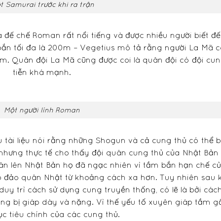
t Samurai trước khi ra trận
à đế chế Roman rất nổi tiếng và được nhiều người biết đế
ắn tối đa là 200m – Vegetius mô tả rằng người La Mã 
8m. Quân đội La Mã cũng được coi là quân đội có đội cu
tiễn khá mạnh.
Một người lính Roman
u tài liệu nói rằng những Shogun và cả cung thủ có thể 
hưng thực tế cho thấy đội quân cung thủ của Nhật Bản 
ân lên Nhật Bản họ đã ngạc nhiên vì tầm bắn hạn chế c
p đảo quân Nhật từ khoảng cách xa hơn. Tuy nhiên sau k
duy trì cách sử dụng cung truyền thống, có lẽ là bởi các
ng bị giáp dày và nặng. Vì thế yếu tố xuyên giáp tầm g
ục tiêu chính của các cung thủ.