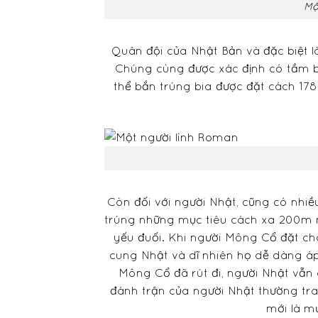
Mộ
Quân đội của Nhật Bản và đặc biệt l
Chúng cùng được xác định có tầm b
thể bắn trúng bia được đặt cách 17
Còn đối với người Nhật, cũng có nhiề
trúng những mục tiêu cách xa 200m n
yếu đuối. Khi người Mông Cổ đặt ch
cung Nhật và dĩ nhiên họ dễ dàng á
Mông Cổ đã rút đi, người Nhật vẫn 
đánh trận của người Nhật thường tra
mới là m