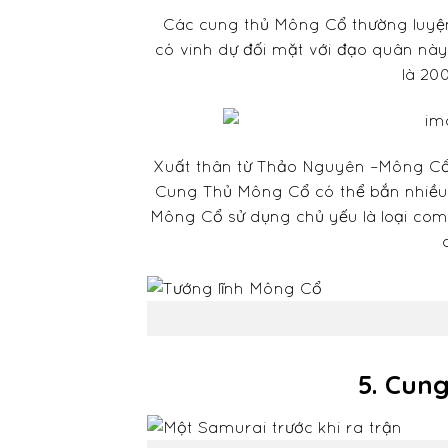
Các cung thủ Mông Cổ thường luyện 
có vinh dự đối mặt với đạo quân nà
là 20
Xuất thân từ Thảo Nguyên –Mông Cổ v
Cung Thủ Mông Cổ có thể bắn nhiều 
Mông Cổ sử dụng chủ yếu là loại comp
5. Cun