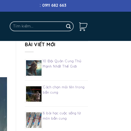
TLINE: 0911 682 663
Tìm
kiếm:
BÀI VIẾT MỚI
10 Đội Quân Cung Thủ
Mạnh Nhất Thế Giới
Cách chọn mũi tên trong
bắn cung
6 bài học cuộc sống từ
môn bắn cung