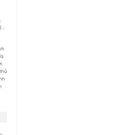
,
 .
nh
ĩa
ận
thủ
Anh
m