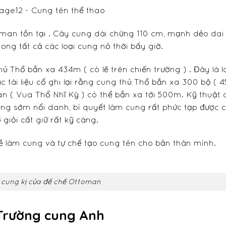
man tồn tại . Cây cung dài chừng 110 cm, mạnh dẻo dai
ong tất cả các loại cung nỏ thời bấy giờ.
hủ Thổ bắn xa 434m ( có lẽ trên chiến trường ) . Đây là l
tài liệu cổ ghi lại rằng cung thủ Thổ bắn xa 300 bộ ( 
tan ( Vua Thổ Nhĩ Kỳ ) có thể bắn xa tới 500m. Kỹ thuật 
ũng sớm nổi danh, bí quyết làm cung rất phức tạp được 
 giỏi cất giữ rất kỹ càng.
 làm cung và tự chế tạo cung tên cho bản thân mình.
 cung kị của đế chế Ottoman
 Trường cung Anh