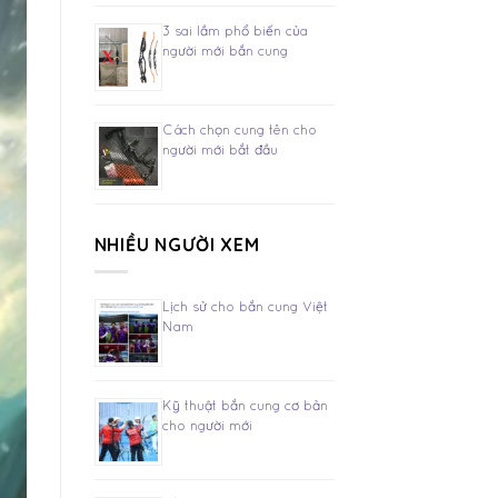
3 sai lầm phổ biến của
người mới bắn cung
Cách chọn cung tên cho
người mới bắt đầu
NHIỀU NGƯỜI XEM
Lịch sử cho bắn cung Việt
Nam
Kỹ thuật bắn cung cơ bản
cho người mới