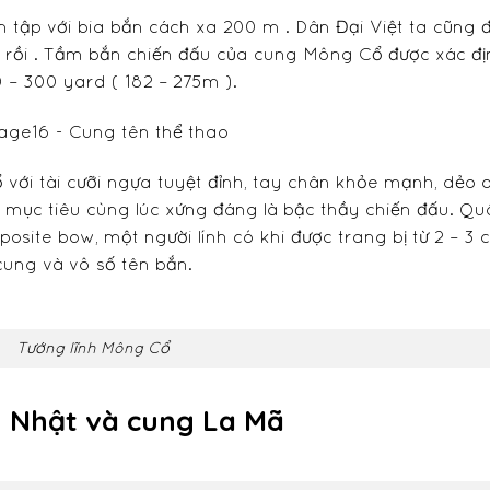
tập với bia bắn cách xa 200 m . Dân Đại Việt ta cũng 
y rồi . Tầm bắn chiến đấu của cung Mông Cổ được xác đị
0 – 300 yard ( 182 – 275m ).
ới tài cưỡi ngựa tuyệt đỉnh, tay chân khỏe mạnh, dẻo d
mục tiêu cùng lúc xứng đáng là bậc thầy chiến đấu. Qu
osite bow, một người lính có khi được trang bị từ 2 – 3 
cung và vô số tên bắn.
Tướng lĩnh Mông Cổ
g Nhật và cung La Mã