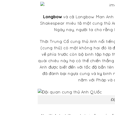
Longbow
và cả Longbow Man Anh Quốc
Shakespear miêu tả một cung thủ An
Ngày nay, người ta cho rằng
Thời Trung Cổ cung thủ Anh nổi tiếng
(cung thủ) có một không hai đó là đ
về phía trước còn bộ binh tập hợp 
quái chiêu này họ có thể chiến thắng
Anh được biết đến với tốc độ bắn tên
đã đánh bại ngựa cung và kỵ binh n
năm với Pháp và c
Độ