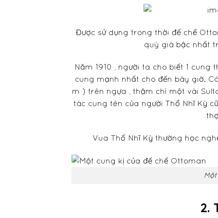
Được sử dụng trong thời đế chế Otto
quý giá bậc nhất tr
Năm 1910 , người ta cho biết 1 cung t
cung mạnh nhất cho đến bây giờ. Các 
m ) trên ngựa , thậm chí một vài Sul
tác cung tên của người Thổ Nhĩ Kỳ c
thợ
Vua Thổ Nhĩ Kỳ thường học nghề
Một
2.