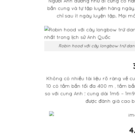
Người Anh dường như ai cũng có năng
bắn cung và tự tập luyện hàng ngày
chỉ sau ít ngày luyện tập. Mọi 
Robin hood với cây longbow trứ danh
Không có nhiều tài liệu rõ ràng về c
10 có tầm bắn tối đa 400 m , tầm bắ
so với cung Anh ; cung dài 1m6 – 1m
được đánh giá cao 
4