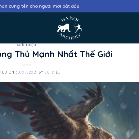
HO
họn cung tên cho người mới bắt đầu
GIỚI THIỆU
ung Thủ Mạnh Nhất Thế Giới
TED ON
30/07/2021
BY
BÙI DIỆU