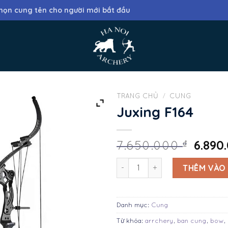
họn cung tên cho người mới bắt đầu
TRANG CHỦ
/
CUNG
Juxing F164
6.890
₫
7.650.000
Juxing F164 số lượng
THÊM VÀO
Danh mục:
Cung
Từ khóa:
arrchery
,
ban cung
,
bow
,