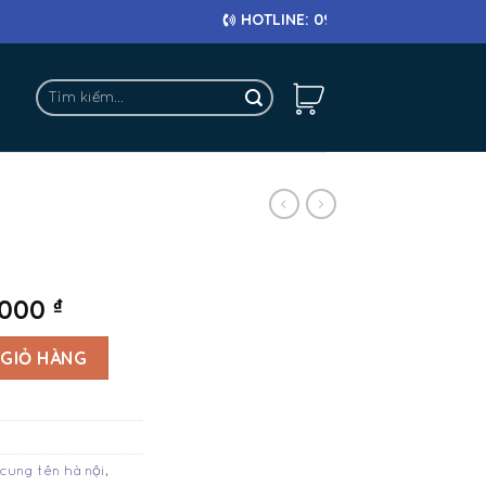
HOTLINE: 0911 682 663
Tìm
kiếm:
.000
₫
 GIỎ HÀNG
cung tên hà nội
,