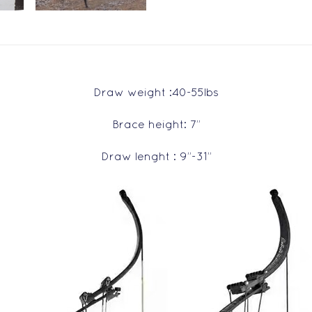
Draw weight :40-55lbs
Brace height: 7”
Draw lenght : 9”-31”