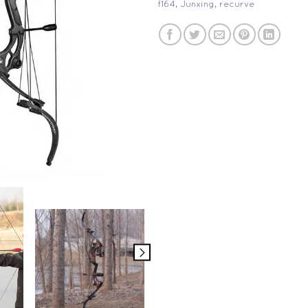
f164
,
Junxing
,
recurve