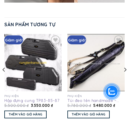
SẢN PHẨM TƯƠNG TỰ
Giảm giá!
Giảm giá!
Add
Add
to
to
wishlist
wishlist
PHỤ KIỆN
PHỤ KIỆN
Hộp đựng cung TP83-85-87
Túi đeo tên handmade –
3.550.000
₫
5.480.000
₫
HT18
5.500.000
₫
5.780.000
₫
THÊM VÀO GIỎ HÀNG
THÊM VÀO GIỎ HÀNG