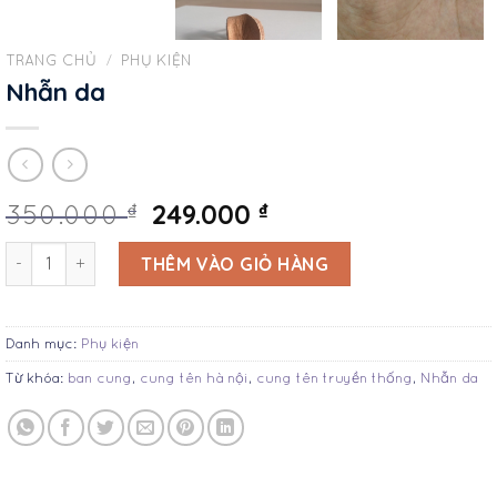
TRANG CHỦ
/
PHỤ KIỆN
Nhẫn da
249.000
₫
₫
350.000
Nhẫn da số lượng
THÊM VÀO GIỎ HÀNG
Danh mục:
Phụ kiện
Từ khóa:
ban cung
,
cung tên hà nội
,
cung tên truyền thống
,
Nhẫn da