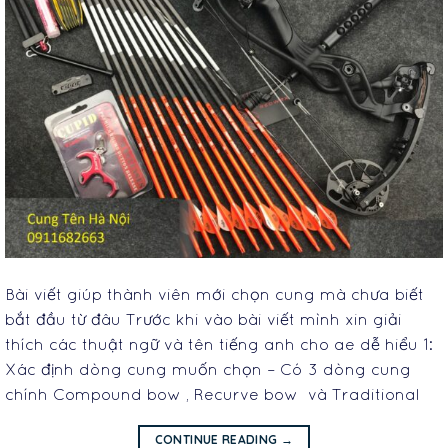
Bài viết giúp thành viên mới chọn cung mà chưa biết
bắt đầu từ đâu Trước khi vào bài viết mình xin giải
thích các thuật ngữ và tên tiếng anh cho ae dễ hiểu 1:
Xác định dòng cung muốn chọn – Có 3 dòng cung
chính Compound bow , Recurve bow và Traditional
CONTINUE READING
→