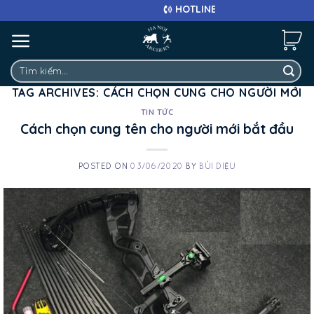
Skip
HOTLINE: 0911 682 663
to
content
Tìm
kiếm:
TAG ARCHIVES:
CÁCH CHỌN CUNG CHO NGƯỜI MỚI
TIN TỨC
Cách chọn cung tên cho người mới bắt đầu
POSTED ON
03/06/2020
BY
BÙI DIỆU