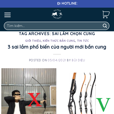
Skip
HOTLINE: 0911 682 663
to
content
Tìm
kiếm:
TAG ARCHIVES:
SAI LẦM CHỌN CUNG
GIỚI THIỆU
,
KIẾN THỨC BẮN CUNG
,
TIN TỨC
3 sai lầm phổ biến của người mới bắn cung
POSTED ON
05/04/2021
BY
BÙI DIỆU