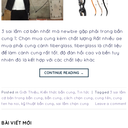
3 sai lầm cơ bản nhất mà newbie gặp phải trong bắn
cung 1: Chọn mua cung kém chất lượng Rất nhiều ae
mua phải cung cánh fiberglass, fiberglass là chất liệu
để làm cánh cung rất tốt, độ đàn hồi cao và bền tuy
nhiên đó là kết hợp với các chất liệu khác
CONTINUE READING
→
Posted in
Giới Thiệu
,
Kiến thức bắn cung
,
Tin tức
|
Tagged
3 sai lầm
cơ bản trong bắn cung
,
bắn cung
,
cách chọn cung
,
cung tên
,
cung
ten ha noi
,
kỹ thuật bắn cung
,
sai lầm chọn cung
Leave a comment
BÀI VIẾT MỚI