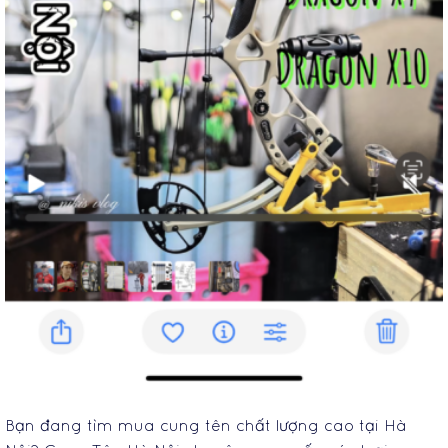
Bạn đang tìm mua cung tên chất lượng cao tại Hà