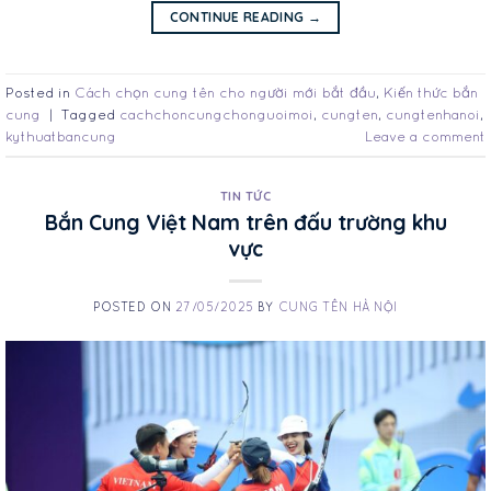
CONTINUE READING
→
Posted in
Cách chọn cung tên cho người mới bắt đầu
,
Kiến thức bắn
cung
|
Tagged
cachchoncungchonguoimoi
,
cungten
,
cungtenhanoi
,
kythuatbancung
Leave a comment
TIN TỨC
Bắn Cung Việt Nam trên đấu trường khu
vực
POSTED ON
27/05/2025
BY
CUNG TÊN HÀ NỘI