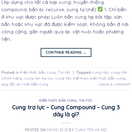
(Áp dụng cho tất cả loại cung: truyền thống,
compound, bắn bi, recurve, cung tự chế)
1. Chỉ bắn
ở khu vực được phép Luôn bắn cung tại bãi tập, sân
bắn hoặc khu vực đã được kiểm soát. Không bắn ở nơi
công cộng, gần người qua lại, vật nuôi hoặc phương
tiện.
CONTINUE READING
→
Posted in
Kiến thức bắn cung
,
Tin tức
|
Tagged
cung tên
,
cung tên
chính hãng
,
cung ten ha noi
,
cung tên thể thao
,
kiến thức bắn cung
,
quy tắc an toàn bắn cung
Leave a comment
KIẾN THỨC BẮN CUNG
,
TIN TỨC
Cung trợ lực – Cung Compound – Cung 3
dây là gì?
POSTED ON
08/05/2025
BY
CUNG TÊN HÀ NỘI