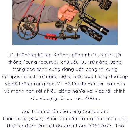
Lưu trữ năng lượng: Không giống như cung truyền
thống (cung recurve), chủ yếu lưu trữ năng lượng
trong các cánh cung đang uốn cong thì cung
compound tích trữ năng lượng hiệu quả trong dây cáp
và hệ thống ròng rọc. Vì thế tốc độ mũi tên cao hơn
và mạnh hơn rất nhiều, đồng nghĩa với việc rất chính
xác và cự ly rất xa trên 400m.
Các thành phần của cung Compound
Thân cung (Riser): Phần tay cầm trung tâm của cung.
Thường được làm từ hợp kim nhôm 6061,7075… 1 số