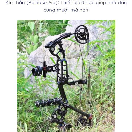
Kìm bắn (Release Aid): Thiết bị cơ học giúp nhả dây
cung mượt mà hơn