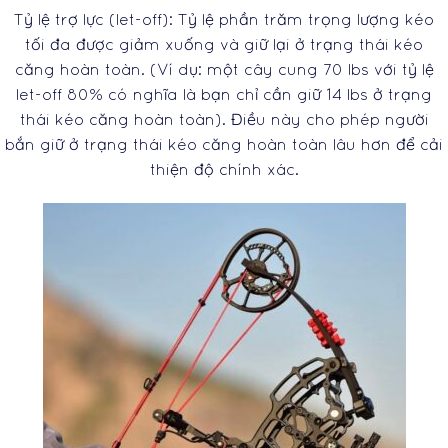
Tỷ lệ trợ lực (let-off): Tỷ lệ phần trăm trọng lượng kéo
tối đa được giảm xuống và giữ lại ở trạng thái kéo
căng hoàn toàn. (Ví dụ: một cây cung 70 lbs với tỷ lệ
let-off 80% có nghĩa là bạn chỉ cần giữ 14 lbs ở trạng
thái kéo căng hoàn toàn). Điều này cho phép người
bắn giữ ở trạng thái kéo căng hoàn toàn lâu hơn để cải
thiện độ chính xác.