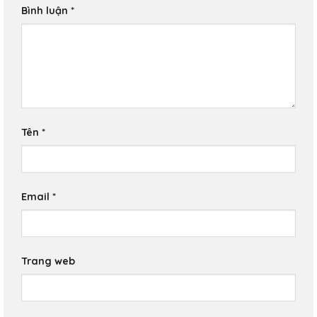
Bình luận
*
Tên
*
Email
*
Trang web