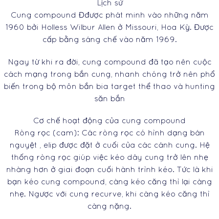
Lịch sử
Cung compound Đđược phát minh vào những năm
1960 bởi Holless Wilbur Allen ở Missouri, Hoa Kỳ. Được
cấp bằng sáng chế vào năm 1969.
Ngay từ khi ra đời, cung compound đã tạo nên cuộc
cách mạng trong bắn cung, nhanh chóng trở nên phổ
biến trong bộ môn bắn bia target thể thao và hunting
săn bắn
Cơ chế hoạt động của cung compound
Ròng rọc (cam): Các ròng rọc có hình dạng bán
nguyệt , elip được đặt ở cuối của các cánh cung. Hệ
thống ròng rọc giúp việc kéo dây cung trở lên nhẹ
nhàng hơn ở giai đoạn cuối hành trình kéo. Tức là khi
bạn kéo cung compound, càng kéo căng thì lại càng
nhẹ. Ngược với cung recurve, khi càng kéo căng thì
càng nặng.