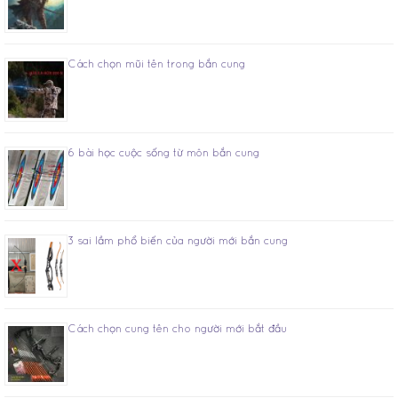
Cách chọn mũi tên trong bắn cung
6 bài học cuộc sống từ môn bắn cung
3 sai lầm phổ biến của người mới bắn cung
Cách chọn cung tên cho người mới bắt đầu