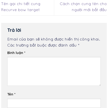
Tên gọi chi tiết cung
Cách chọn cung tên cho
Recurve bow target
người mới bắt đầu
Trả lời
Email của bạn sẽ không được hiển thị công khai.
Các trường bắt buộc được đánh dấu
*
Bình luận
*
Tên
*