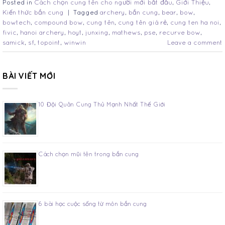
Posted in
Cách chọn cung tên cho người mới bắt đầu
,
Giới Thiệu
,
Kiến thức bắn cung
|
Tagged
archery
,
bắn cung
,
bear
,
bow
,
bowtech
,
compound bow
,
cung tên
,
cung tên giá rẻ
,
cung ten ha noi
,
fivic
,
hanoi archery
,
hoyt
,
junxing
,
mathews
,
pse
,
recurve bow
,
samick
,
sf
,
topoint
,
winwin
Leave a comment
BÀI VIẾT MỚI
10 Đội Quân Cung Thủ Mạnh Nhất Thế Giới
Cách chọn mũi tên trong bắn cung
6 bài học cuộc sống từ môn bắn cung