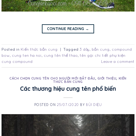
CONTINUE READING
→
Posted in
Kiến thức bắn cung
|
Tagged
3 dây
,
bắn cung
,
compound
bow
,
cung ten ha noi
,
cung tên thể thao
,
tên gọi chi tiết phụ kiện
cung compound
Leave a comment
CÁCH CHỌN CUNG TÊN CHO NGƯỜI MỚI BẮT ĐẦU
,
GIỚI THIỆU
,
KIẾN
THỨC BẮN CUNG
Các thương hiệu cung tên phổ biến
POSTED ON
25/07/2020
BY
BÙI DIỆU