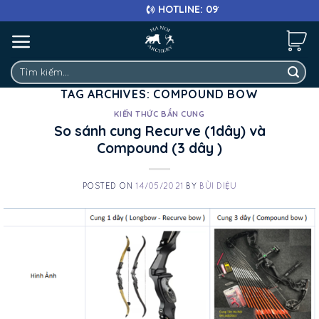
Skip
HOTLINE: 0911 682 663
to
content
Tìm
kiếm:
TAG ARCHIVES:
COMPOUND BOW
KIẾN THỨC BẮN CUNG
So sánh cung Recurve (1dây) và
Compound (3 dây )
POSTED ON
14/05/2021
BY
BÙI DIỆU