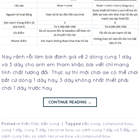
Nay rảnh rỗi làm bài đánh giá về 2 dòng cung 1 dây
và 3 dây cho anh em tham khảo, bài viết chỉ mang
tính chất tương đối Thực sự thì mới chơi ae có thể chơi
bất cứ dòng 1 dây hay 3 dây không nhất thiết phải
chơi 1 dây trước hay
CONTINUE READING
→
Posted in
Kiến thức bắn cung
|
Tagged
bắn cung
,
compound bow
,
cung 1 dây
,
cung 3 dây
,
recurve bow
,
so sánh cung 1 dây và 3 đây
,
so
sánh cung tên
,
so sánh recurve bow và compound bow