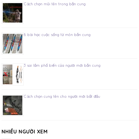
Cách chọn mũi tên trong bắn cung
6 bài học cuộc sống từ môn bắn cung
3 sai lầm phổ biến của người mới bắn cung
Cách chọn cung tên cho người mới bắt đầu
NHIỀU NGƯỜI XEM