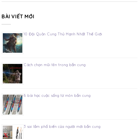
BÀI VIẾT MỚI
10 Đội Quân Cung Thủ Mạnh Nhất Thế Giới
Cách chọn mũi tên trong bắn cung
6 bài học cuộc sống từ môn bắn cung
3 sai lầm phổ biến của người mới bắn cung