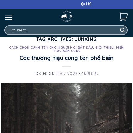
Skip
HOTLINE: 0911 682 663
to
content
Tìm
kiếm:
TAG ARCHIVES:
JUNXING
CÁCH CHỌN CUNG TÊN CHO NGƯỜI MỚI BẮT ĐẦU
,
GIỚI THIỆU
,
KIẾN
THỨC BẮN CUNG
Các thương hiệu cung tên phổ biến
POSTED ON
25/07/2020
BY
BÙI DIỆU