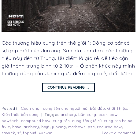
Các thương hiệu cung trên thế giới 1: Dòng cơ bảncó
sự góp mặt của Junxing, Sanlida, Jandao…các thương
hiệu này đến từ Trung. Ưu điểm là giá rẻ, dễ tiếp cận
giá thành trung bình từ 2-10tr. – Ở phân khúc này mình
thường dùng của Junxing ưu điểm là giá rẻ, chất lượng
CONTINUE READING
→
Posted in
Cách chọn cung tên cho người mới bắt đầu
,
Giới Thiệu
,
Kiến thức bắn cung
|
Tagged
archery
,
bắn cung
,
bear
,
bow
,
bowtech
,
compound bow
,
cung tên
,
cung tên giá rẻ
,
cung ten ha noi
,
fivic
,
hanoi archery
,
hoyt
,
junxing
,
mathews
,
pse
,
recurve bow
,
samick
,
sf
,
topoint
,
winwin
Leave a comment