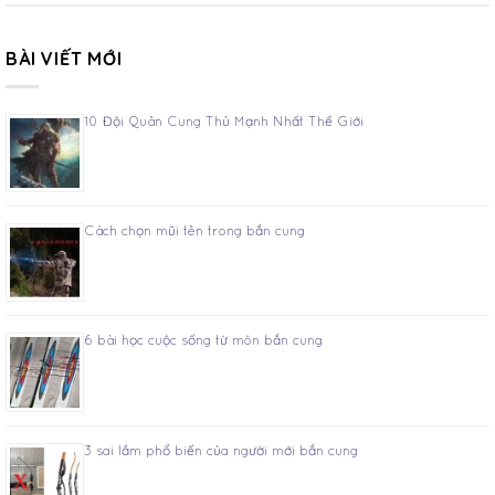
BÀI VIẾT MỚI
10 Đội Quân Cung Thủ Mạnh Nhất Thế Giới
Cách chọn mũi tên trong bắn cung
6 bài học cuộc sống từ môn bắn cung
3 sai lầm phổ biến của người mới bắn cung