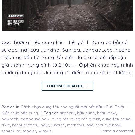
Các thương hiệu cung trên thế giới 1: Dòng cơ bảncó
sự góp mặt của Junxing, Sanlida, Jandao…các thương
hiệu này đến từ Trung. Ưu điểm là giá rẻ, dễ tiếp cận
giá thành trung bình từ 2-10tr. – Ở phân khúc này mình
thường dùng của Junxing ưu điểm là giá rẻ, chất lượng
CONTINUE READING
→
Posted in
Cách chọn cung tên cho người mới bắt đầu
,
Giới Thiệu
,
Kiến thức bắn cung
|
Tagged
archery
,
bắn cung
,
bear
,
bow
,
bowtech
,
compound bow
,
cung tên
,
cung tên giá rẻ
,
cung ten ha noi
,
fivic
,
hanoi archery
,
hoyt
,
junxing
,
mathews
,
pse
,
recurve bow
,
samick
,
sf
,
topoint
,
winwin
Leave a comment