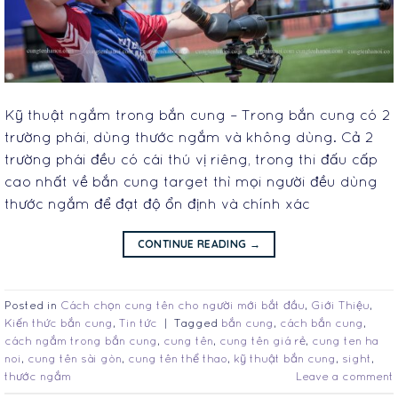
Kỹ thuật ngắm trong bắn cung – Trong bắn cung có 2
trường phái, dùng thước ngắm và không dùng. Cả 2
trường phái đều có cái thú vị riêng, trong thi đấu cấp
cao nhất về bắn cung target thì mọi người đều dùng
thước ngắm để đạt độ ổn định và chính xác
CONTINUE READING
→
Posted in
Cách chọn cung tên cho người mới bắt đầu
,
Giới Thiệu
,
Kiến thức bắn cung
,
Tin tức
|
Tagged
bắn cung
,
cách bắn cung
,
cách ngắm trong bắn cung
,
cung tên
,
cung tên giá rẻ
,
cung ten ha
noi
,
cung tên sài gòn
,
cung tên thể thao
,
kỹ thuật bắn cung
,
sight
,
thước ngắm
Leave a comment