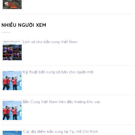
NHIỀU NGƯỜI XEM
Lịch sử cho bắn cung Việt Nam
Kỹ thuật bắn cung cơ bản cho người mới
Bắn Cung Việt Nam trên đấu trường khu vực
Các địa điểm bắn cung tại Tp. Hồ Chí Minh